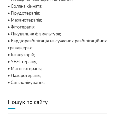
• Соляна кімната;
• Гірудотерапія;
• Механотерапія;
• Фітотерапія;
• Лікувальна фізкультура;
• Кардіореабілітація на сучасних реабілітаційних
тренажерах;
• Інгаляторій;
• УВЧ-терапія;
• Магнітотерапія;
• Лазеротерапія;
• Світлолікування.
Пошук по сайту