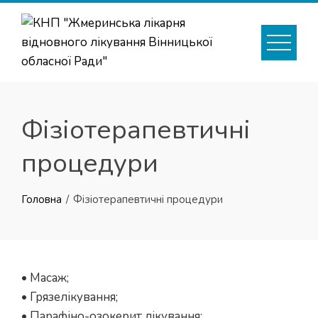
Skip
to
content
Фізіотерапевтичні
процедури
Головна
Фізіотерапевтичні процедури
• Масаж;
• Грязелікування;
• Парафіно-озокерит лікування;